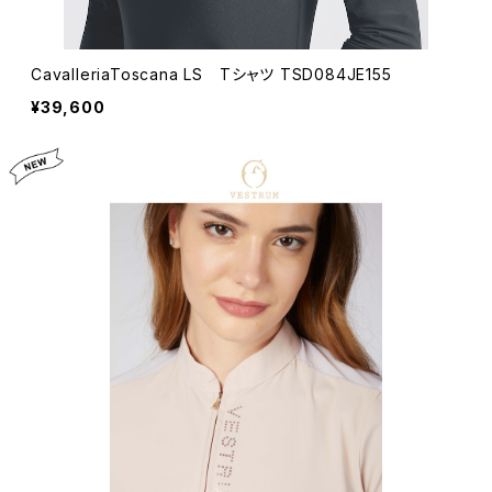
CavalleriaToscana LS Tシャツ TSD084JE155
¥39,600