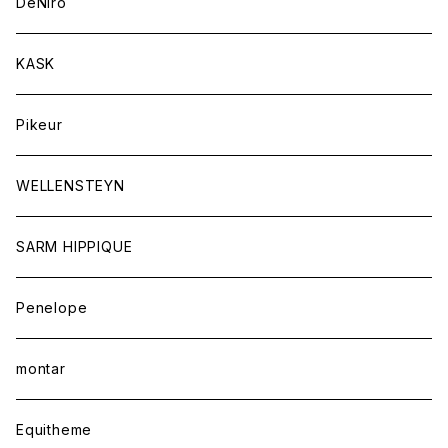
バッグ
DeNiro
シャツ
キュロット
ネクタイ
KASK
アウター
シャツ
スカーフ
Pikeur
アウター
ジュエリー
WELLENSTEYN
SARM HIPPIQUE
Penelope
montar
Equitheme