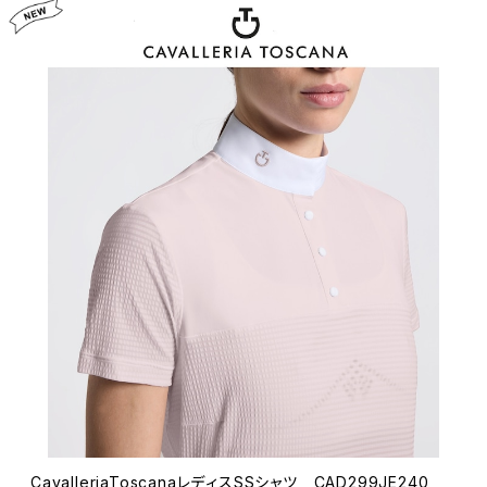
CavalleriaToscanaレディスSSシャツ CAD299JE240