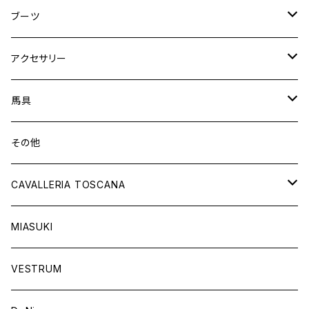
フルシート
ニーグリップ
アウター
ウェア
ブーツ
シャツ
アウター
ロングブーツ（既製品）
アクセサリー
トップス
シャツ
オーダーロングブーツ
ベルト
馬具
ショートブーツ
グローブ
サドルパッド
その他
チャップス
ソックス
イヤーネット
CAVALLERIA TOSCANA
キャップ
バンデージ
レディス
MIASUKI
競技用ジャケット
アスコットタイ
ラグ
メンズ
VESTRUM
キュロット
競技用ジャケット