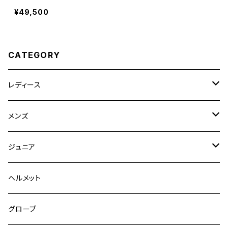
¥49,500
CATEGORY
レディース
競技用ジャケット
メンズ
キュロット
競技用ジャケット
ジュニア
フルグリップ
シャツ
キュロット
キュロット
ヘルメット
ニーグリップ
フルグリップ
ウェア
シャツ
ウエア
グローブ