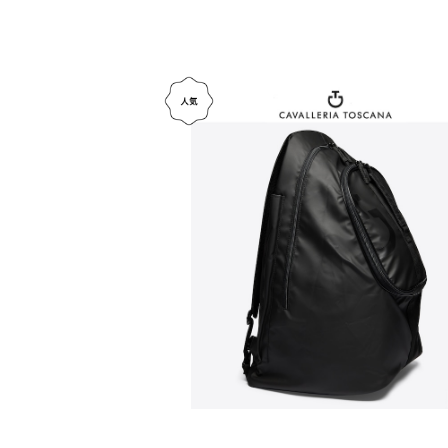
CAVALLERIA TOSCANA Hold-All
kpack BCK004PL089
¥57,200