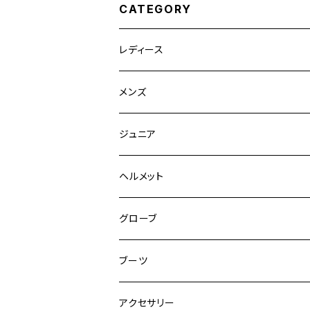
CATEGORY
レディース
競技用ジャケット
メンズ
キュロット
競技用ジャケット
ジュニア
フルグリップ
シャツ
キュロット
キュロット
ヘルメット
ニーグリップ
フルグリップ
ウェア
シャツ
ウエア
グローブ
フルシート
ニーグリップ
アウター
ウェア
ブーツ
シャツ
アウター
ロングブーツ（既製品）
アクセサリー