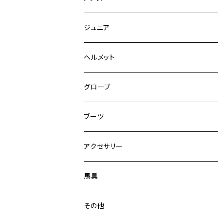
キュロット
競技用ジャケット
ジュニア
フルグリップ
シャツ
キュロット
キュロット
ヘルメット
ニーグリップ
フルグリップ
ウェア
シャツ
ウエア
グローブ
フルシート
ニーグリップ
アウター
ウェア
ブーツ
シャツ
アウター
ロングブーツ（既製品）
アクセサリー
トップス
シャツ
オーダーロングブーツ
ベルト
馬具
ショートブーツ
グローブ
サドルパッド
その他