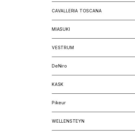
チャップス
ソックス
イヤーネット
CAVALLERIA TOSCANA
キャップ
バンデージ
レディス
MIASUKI
競技用ジャケット
アスコットタイ
ラグ
メンズ
VESTRUM
キュロット
競技用ジャケット
バッグ
DeNiro
シャツ
キュロット
ネクタイ
KASK
アウター
シャツ
スカーフ
Pikeur
アウター
ジュエリー
WELLENSTEYN