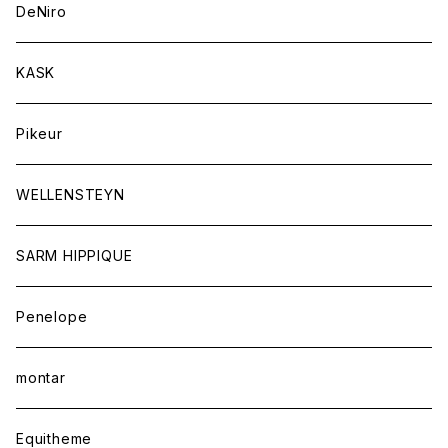
キュロット
競技用ジャケット
バッグ
DeNiro
シャツ
キュロット
ネクタイ
KASK
アウター
シャツ
スカーフ
Pikeur
アウター
ジュエリー
WELLENSTEYN
SARM HIPPIQUE
Penelope
montar
Equitheme