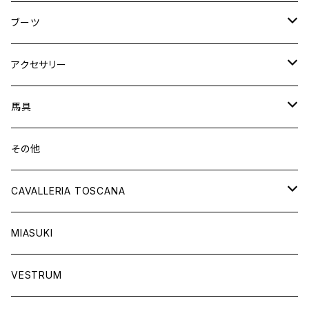
フルシート
ニーグリップ
アウター
ウェア
ブーツ
シャツ
アウター
ロングブーツ（既製品）
アクセサリー
トップス
シャツ
オーダーロングブーツ
ベルト
馬具
ショートブーツ
グローブ
サドルパッド
その他
チャップス
ソックス
イヤーネット
CAVALLERIA TOSCANA
キャップ
バンデージ
レディス
MIASUKI
競技用ジャケット
アスコットタイ
ラグ
メンズ
VESTRUM