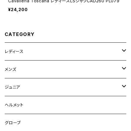
Cavalleria Toscana レディースLSシャツCAD260 PL079
¥24,200
CATEGORY
レディース
競技用ジャケット
メンズ
キュロット
競技用ジャケット
ジュニア
フルグリップ
シャツ
キュロット
キュロット
ヘルメット
ニーグリップ
フルグリップ
ウェア
シャツ
ウエア
グローブ