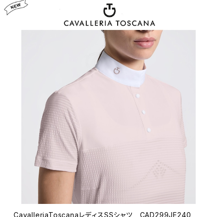
CavalleriaToscanaレディスSSシャツ CAD299JE240