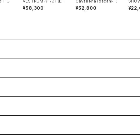
ｽ Tシ
VESTRUMﾚﾃﾞｨｽ Full
CavalleriaToscanﾚ
SHOW
002
Gripレギンス W102F6
ﾃﾞｨｽフルグリップレギン
ﾀｲ Ti
¥58,300
¥52,800
¥22
5082
ス PAD230 JE195
essa