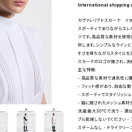
International shipping 
カヴァレリアトスカーナ イタリア A
スポーティでありながらエレ
ツです。高品質な素材を使用
供します。シンプルなライン
すさを保ちながらスタイルを
スカーナのロゴが施され、洗
主な特徴:
- 高品質な素材で通気性に
- フィット感があり、自由な
- スポーティでスタイリッシ
- 脇に施されたメッシュ素
洗濯:最大30°Cで洗う - 漂
ブル乾燥しないでください - ア
スチームなし - ドライクリーニ