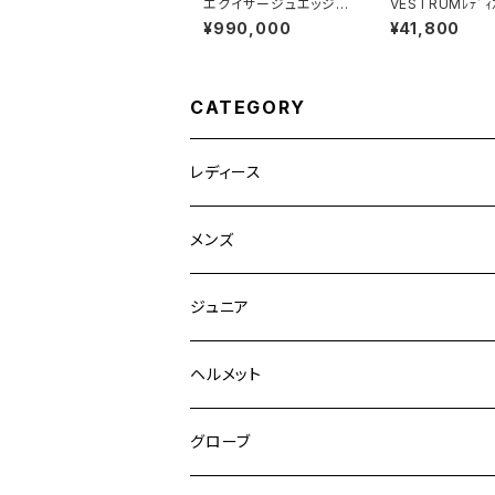
エクイサージュエッジ /
VESTRUMﾚﾃﾞｨ
EQUISSAGE EDGE 〜
ャツ W633860
¥990,000
¥41,800
バイブレーションで全身
をマッサージ〜
CATEGORY
レディース
競技用ジャケット
メンズ
キュロット
競技用ジャケット
ジュニア
フルグリップ
シャツ
キュロット
キュロット
ヘルメット
ニーグリップ
フルグリップ
ウェア
シャツ
ウエア
グローブ