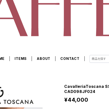
ME
ITEMS
ABOUT
CONTACT
CavalleriaToscan
CAD098JF024
¥44,000