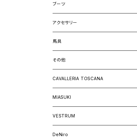
フルシート
ニーグリップ
アウター
ウェア
ブーツ
シャツ
アウター
ロングブーツ（既製品）
アクセサリー
トップス
シャツ
オーダーロングブーツ
ベルト
馬具
ショートブーツ
グローブ
サドルパッド
その他
チャップス
ソックス
イヤーネット
CAVALLERIA TOSCANA
キャップ
バンデージ
レディス
MIASUKI
競技用ジャケット
アスコットタイ
ラグ
メンズ
VESTRUM
キュロット
競技用ジャケット
バッグ
DeNiro