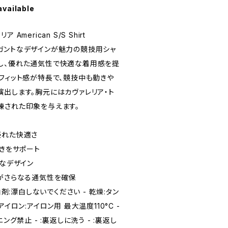
available
merican S/S Shirt
ガントなデザインが魅力の競技用シャ
し、優れた通気性で快適な着用感を提
とフィット感が特長で、競技中も動きや
演出します。胸元にはカヴァレリア・ト
練された印象を与えます。
優れた快適さ
動きをサポート
ュなデザイン
材がさらなる通気性を確保
白剤:漂白しないでください - 乾燥:タン
イロン:アイロン用 最大温度110°C -
ング禁止 - :裏返しに洗う - :裏返し