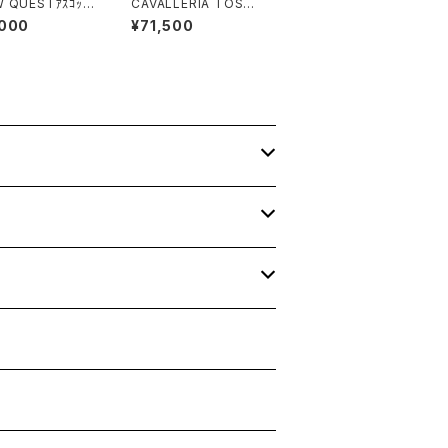
 QUESTｱｽｺｯﾄ
CAVALLERIA TOSCA
ed Stock Cont
NAﾒﾝｽﾞ膝グリップブリ
,000
¥71,500
 Supreme
ーチ PAUN22JE010