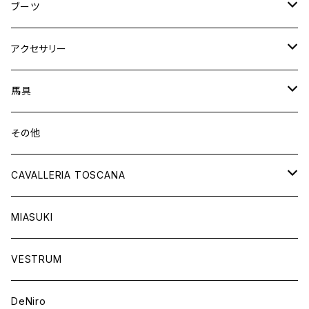
ニーグリップ
アウター
ウェア
ブーツ
シャツ
アウター
ロングブーツ（既製品）
アクセサリー
トップス
シャツ
オーダーロングブーツ
ベルト
馬具
ショートブーツ
グローブ
サドルパッド
その他
チャップス
ソックス
イヤーネット
CAVALLERIA TOSCANA
キャップ
バンデージ
レディス
MIASUKI
競技用ジャケット
アスコットタイ
ラグ
メンズ
VESTRUM
キュロット
競技用ジャケット
バッグ
DeNiro