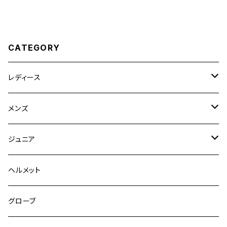
CATEGORY
レディース
競技用ジャケット
メンズ
キュロット
競技用ジャケット
ジュニア
フルグリップ
シャツ
キュロット
キュロット
ヘルメット
ニーグリップ
フルグリップ
ウェア
シャツ
ウエア
グローブ
フルシート