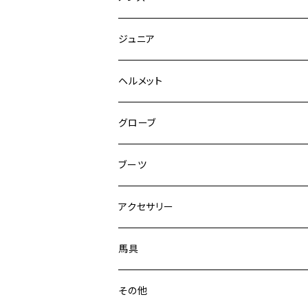
キュロット
競技用ジャケット
ジュニア
フルグリップ
シャツ
キュロット
キュロット
ヘルメット
ニーグリップ
フルグリップ
ウェア
シャツ
ウエア
グローブ
フルシート
ニーグリップ
アウター
ウェア
ブーツ
シャツ
アウター
ロングブーツ（既製品）
アクセサリー
トップス
シャツ
オーダーロングブーツ
ベルト
馬具
ショートブーツ
グローブ
サドルパッド
その他