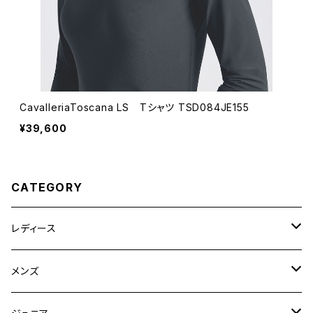
CavalleriaToscana LS Tシャツ TSD084JE155
¥39,600
CATEGORY
レディース
競技用ジャケット
メンズ
キュロット
競技用ジャケット