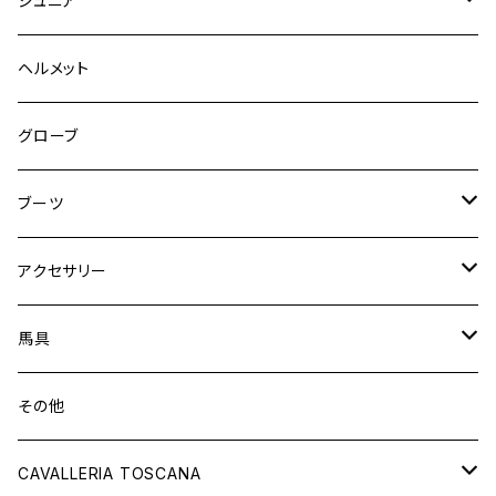
ジュニア
フルグリップ
シャツ
キュロット
キュロット
ヘルメット
ニーグリップ
フルグリップ
ウェア
シャツ
ウエア
グローブ
フルシート
ニーグリップ
アウター
ウェア
ブーツ
シャツ
アウター
ロングブーツ（既製品）
アクセサリー
トップス
シャツ
オーダーロングブーツ
ベルト
馬具
ショートブーツ
グローブ
サドルパッド
その他
チャップス
ソックス
イヤーネット
CAVALLERIA TOSCANA