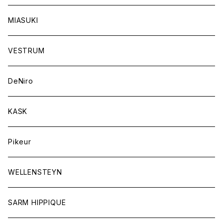
キャップ
バンデージ
レディス
MIASUKI
競技用ジャケット
アスコットタイ
ラグ
メンズ
VESTRUM
キュロット
競技用ジャケット
バッグ
DeNiro
シャツ
キュロット
ネクタイ
KASK
アウター
シャツ
スカーフ
Pikeur
アウター
ジュエリー
WELLENSTEYN
SARM HIPPIQUE