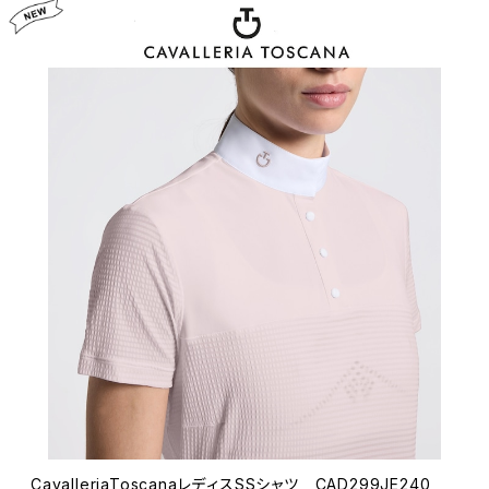
CavalleriaToscanaレディスSSシャツ CAD299JE240