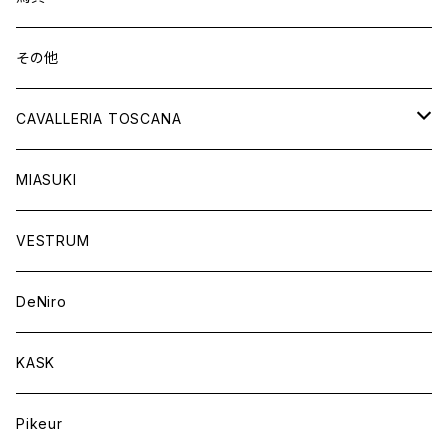
ショートブーツ
グローブ
サドルパッド
その他
チャップス
ソックス
イヤーネット
CAVALLERIA TOSCANA
キャップ
バンデージ
レディス
MIASUKI
競技用ジャケット
アスコットタイ
ラグ
メンズ
VESTRUM
キュロット
競技用ジャケット
バッグ
DeNiro
シャツ
キュロット
ネクタイ
KASK
アウター
シャツ
スカーフ
Pikeur