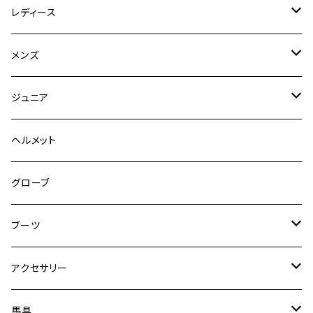
レディース
競技用ジャケット
メンズ
キュロット
競技用ジャケット
ジュニア
フルグリップ
シャツ
キュロット
キュロット
ヘルメット
ニーグリップ
フルグリップ
ウェア
シャツ
ウエア
グローブ
フルシート
ニーグリップ
アウター
ウェア
ブーツ
シャツ
アウター
ロングブーツ（既製品）
アクセサリー
トップス
シャツ
オーダーロングブーツ
ベルト
馬具