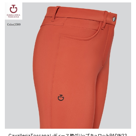
CavalleriaToscanaレディース膝グリップキュロットPADN22