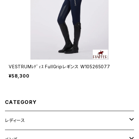
VESTRUMﾚﾃﾞｨｽ FullGripレギンス W105265077
¥58,300
CATEGORY
レディース
競技用ジャケット