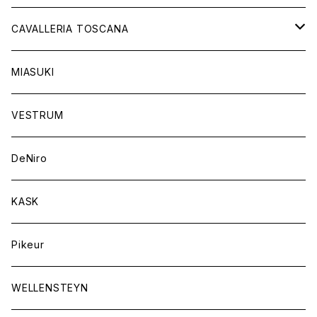
チャップス
ソックス
イヤーネット
CAVALLERIA TOSCANA
キャップ
バンデージ
レディス
MIASUKI
競技用ジャケット
アスコットタイ
ラグ
メンズ
VESTRUM
キュロット
競技用ジャケット
バッグ
DeNiro
シャツ
キュロット
ネクタイ
KASK
アウター
シャツ
スカーフ
Pikeur
アウター
ジュエリー
WELLENSTEYN