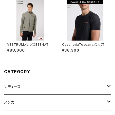
VESTRUMメンズCESENATIC
CavalleriaToscanaメンズTシ
Oジャケット M344565033
ャツ TSU086JE022
¥88,000
¥36,300
CATEGORY
レディース
競技用ジャケット
メンズ