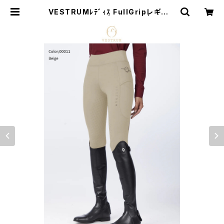
VESTRUMﾚﾃﾞｨｽ FullGripレギンス
W102F65082 | 乗馬用品 | ピアッ
フェ 公式オンラインショップ | 通販