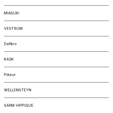
キャップ
バンデージ
レディス
MIASUKI
競技用ジャケット
アスコットタイ
ラグ
メンズ
VESTRUM
キュロット
競技用ジャケット
バッグ
DeNiro
シャツ
キュロット
ネクタイ
KASK
アウター
シャツ
スカーフ
Pikeur
アウター
ジュエリー
WELLENSTEYN
SARM HIPPIQUE