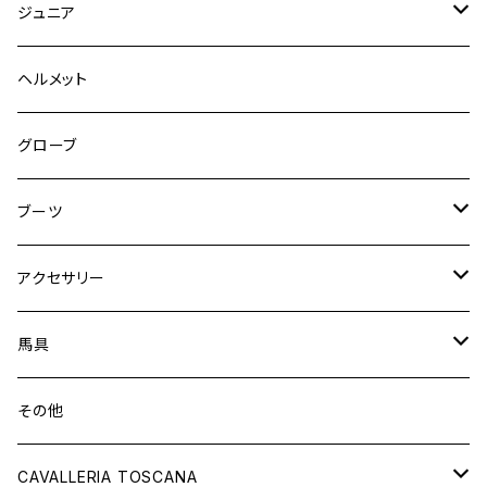
キュロット
競技用ジャケット
ジュニア
フルグリップ
シャツ
キュロット
キュロット
ヘルメット
ニーグリップ
フルグリップ
ウェア
シャツ
ウエア
グローブ
フルシート
ニーグリップ
アウター
ウェア
ブーツ
シャツ
アウター
ロングブーツ（既製品）
アクセサリー
トップス
シャツ
オーダーロングブーツ
ベルト
馬具
ショートブーツ
グローブ
サドルパッド
その他
チャップス
ソックス
イヤーネット
CAVALLERIA TOSCANA