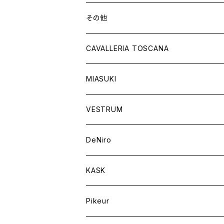
ショートブーツ
グローブ
サドルパッド
その他
チャップス
ソックス
イヤーネット
CAVALLERIA TOSCANA
キャップ
バンデージ
レディス
MIASUKI
競技用ジャケット
アスコットタイ
ラグ
メンズ
VESTRUM
キュロット
競技用ジャケット
バッグ
DeNiro
シャツ
キュロット
ネクタイ
KASK
アウター
シャツ
スカーフ
Pikeur
アウター