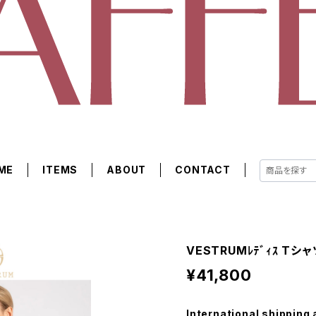
ME
ITEMS
ABOUT
CONTACT
VESTRUMﾚﾃﾞｨｽ Tシャ
¥41,800
International shipping 