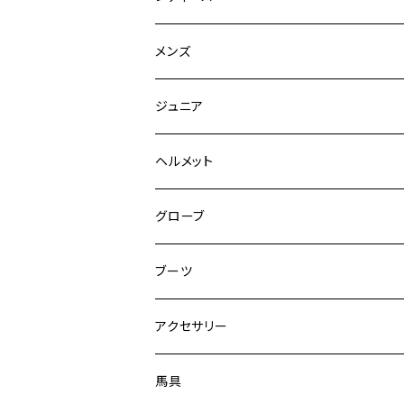
競技用ジャケット
メンズ
キュロット
競技用ジャケット
ジュニア
フルグリップ
シャツ
キュロット
キュロット
ヘルメット
ニーグリップ
フルグリップ
ウェア
シャツ
ウエア
グローブ
フルシート
ニーグリップ
アウター
ウェア
ブーツ
シャツ
アウター
ロングブーツ（既製品）
アクセサリー
トップス
シャツ
オーダーロングブーツ
ベルト
馬具