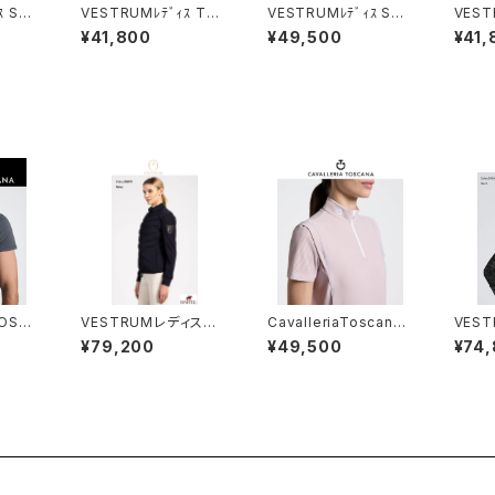
ｽ SS
VESTRUMﾚﾃﾞｨｽ Tシ
VESTRUMﾚﾃﾞｨｽ SS
VEST
0002
ャツ W633960002
シャツ W460065012
シャツ 
¥41,800
¥49,500
¥41,
TOSCA
VESTRUMレディスソフ
CavalleriaToscana
VES
 CA
トシェル W32602014
レディスSSトレーニング
プブリ
¥79,200
¥49,500
¥74
8
ポロ POD404 JE02
74
2