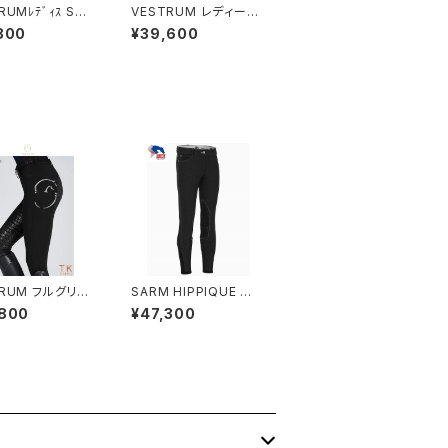
RUMﾚﾃﾞｨｽ SS
VESTRUM レディース
W634060002
SSシャツ W4625600
800
¥39,600
02
TRUM フルグリッ
SARM HIPPIQUE ユ
ーチW1023650
ニセックス ジュニア膝グ
,800
¥47,300
リップブリーチ JJ04