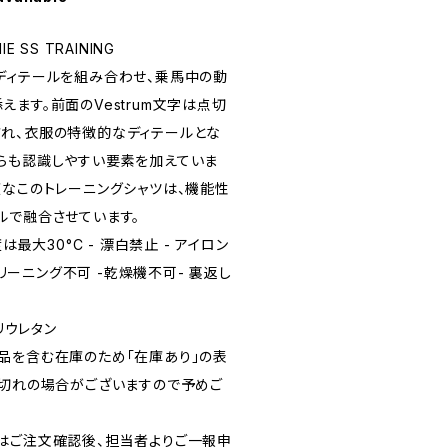
 SS TRAINING
ディテールを組み合わせ、乗馬中の動
ます。前面のVestrum文字は点切
れ、衣服の特徴的なディテールとな
らも認識しやすい要素を加えていま
適なこのトレーニングシャツは、機能性
ルで融合させています。
は最大30°C - 漂白禁止 - アイロン
イクリーニング不可 -乾燥機不可- 裏返し
ポリウレタン
品を含む在庫のため「在庫あり」の表
り切れの場合がございますので予めご
はご注文確認後、担当者よりご一報申