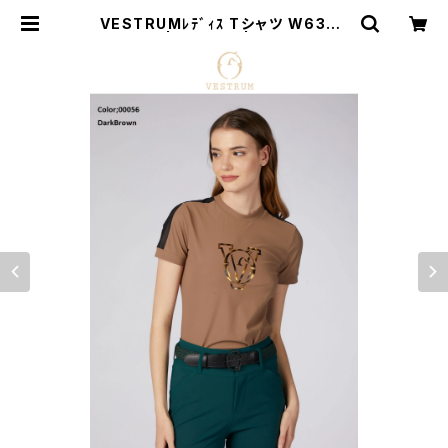
VESTRUMﾚﾃﾞｨｽ Tシャツ W6339
60002 | 乗馬用品 | ピアッフェ 公
式オンラインショップ | 通販