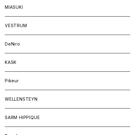
キャップ
バンデージ
レディス
MIASUKI
競技用ジャケット
アスコットタイ
ラグ
メンズ
VESTRUM
キュロット
競技用ジャケット
バッグ
DeNiro
シャツ
キュロット
ネクタイ
KASK
アウター
シャツ
スカーフ
Pikeur
アウター
ジュエリー
WELLENSTEYN
SARM HIPPIQUE