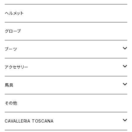
フルグリップ
シャツ
キュロット
キュロット
ヘルメット
ニーグリップ
フルグリップ
ウェア
シャツ
ウエア
グローブ
フルシート
ニーグリップ
アウター
ウェア
ブーツ
シャツ
アウター
ロングブーツ（既製品）
アクセサリー
トップス
シャツ
オーダーロングブーツ
ベルト
馬具
ショートブーツ
グローブ
サドルパッド
その他
チャップス
ソックス
イヤーネット
CAVALLERIA TOSCANA