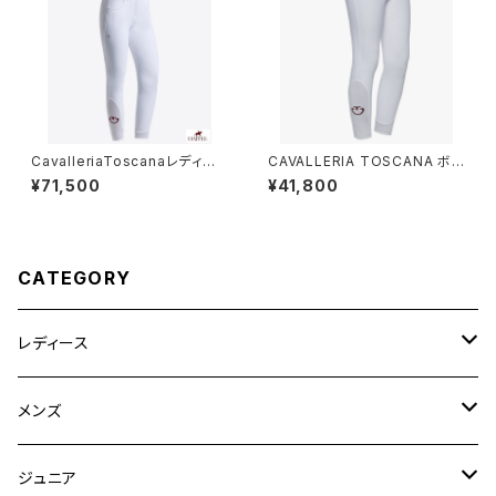
CavalleriaToscanaレディー
CAVALLERIA TOSCANA ボ
ス白FGキュロットPAD096 JE
ーイズ膝グリップブリーチ PAO
¥71,500
¥41,800
010
001JE010
CATEGORY
レディース
競技用ジャケット
メンズ
キュロット
競技用ジャケット
ジュニア