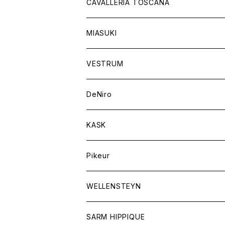
チャップス
ソックス
イヤーネット
CAVALLERIA TOSCANA
キャップ
バンデージ
レディス
MIASUKI
競技用ジャケット
アスコットタイ
ラグ
メンズ
VESTRUM
キュロット
競技用ジャケット
バッグ
DeNiro
シャツ
キュロット
ネクタイ
KASK
アウター
シャツ
スカーフ
Pikeur
アウター
ジュエリー
WELLENSTEYN
SARM HIPPIQUE