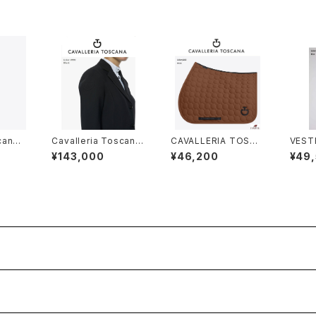
cana
Cavalleria Toscana
CAVALLERIA TOSCA
VES
キュロ
レディース 競技用ジ
NA Circle Quilted ジ
トレ
¥143,000
¥46,200
¥49
195
ャケット GID051 JE11
ャンピングサドルパッ
M632
5
ド SOT085JE222