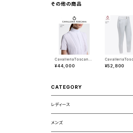
その他の商品
CavalleriaToscana
CavalleriaTos
SS 競技用シャツ CA
レディース白FG
¥44,000
¥52,800
D098JF024
ットPAD211 JE
CATEGORY
レディース
競技用ジャケット
メンズ