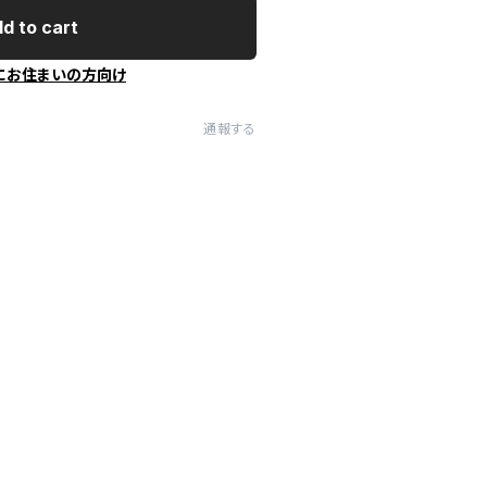
d to cart
にお住まいの方向け
通報する