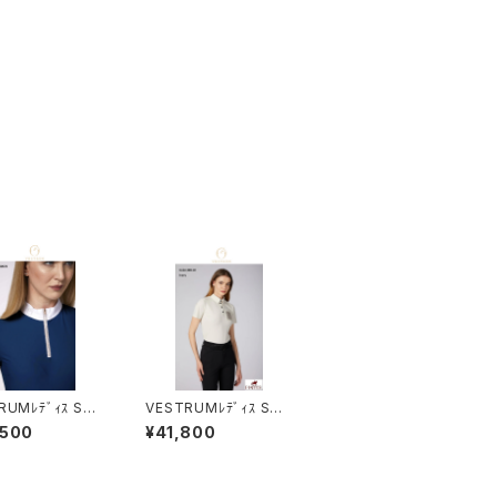
RUMﾚﾃﾞｨｽ SS
VESTRUMﾚﾃﾞｨｽ SS
W460065012
シャツ W634060002
,500
¥41,800