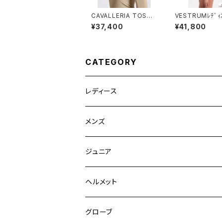
CAVALLERIA TOSCA
VESTRUMﾚﾃﾞｨ
NAﾚﾃﾞｨｽ LSシャツCA
ャツ W633860
¥37,400
¥41,800
D270PA005
CATEGORY
レディース
競技用ジャケット
メンズ
キュロット
競技用ジャケット
ジュニア
フルグリップ
シャツ
キュロット
キュロット
ヘルメット
ニーグリップ
フルグリップ
ウェア
シャツ
ウエア
グローブ