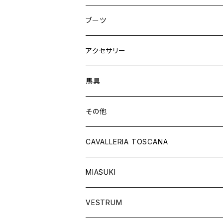
フルシート
ニーグリップ
アウター
ウェア
ブーツ
シャツ
アウター
ロングブーツ（既製品）
アクセサリー
トップス
シャツ
オーダーロングブーツ
ベルト
馬具
ショートブーツ
グローブ
サドルパッド
その他
チャップス
ソックス
イヤーネット
CAVALLERIA TOSCANA
キャップ
バンデージ
レディス
MIASUKI
競技用ジャケット
アスコットタイ
ラグ
メンズ
VESTRUM