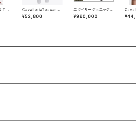
ｽ Tシ
CavalleriaToscana
エクイサージュエッジ /
Caval
002
レディース白FGキュロ
EQUISSAGE EDGE 〜
SS 
¥52,800
¥990,000
¥44
ットPAD211 JE195
バイブレーションで全身
D098
をマッサージ〜