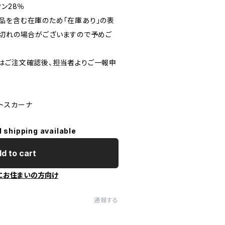
タン28％
品を含む在庫のため「在庫あり」の表
り切れの場合がございますので予めご
はご注文確認後、担当者よりご一報申
アトスカーナ
l shipping available
d to cart
にお住まいの方向け
通報する