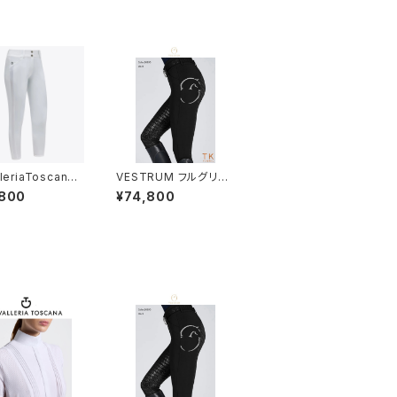
leriaToscana
VESTRUM フルグリッ
ース白FGキュロ
プブリーチW1023650
,800
¥74,800
D211 JE195
74