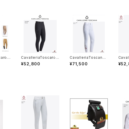
canﾚ
CavalleriaToscanﾚ
CavalleriaToscana
Caval
プキュロ
ﾃﾞｨｽフルグリップレギン
レディース白FGキュロ
レディ
¥52,800
¥71,500
¥52
010
ス PAD230 JE195
ットPAD096 JE010
ットPA