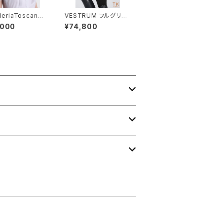
leriaToscana
VESTRUM フルグリッ
競技用シャツ CA
プブリーチW1023650
,000
¥74,800
JF024
74