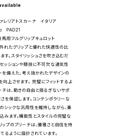
available
 / カヴァレリアトスカーナ イタリア
rip PAD21
乗馬用フルグリップキュロット
並外れたグリップと優れた快適性の比
ます。スタイリッシュさを吹き込むだ
グセッションや競技に不可欠な通気性
トを備えた、考え抜かれたデザインの
を向上させます。 完璧にフィットするよ
ーチは、動きの自由と揺るぎないサポ
適さを保証します。コンテンポラリーな
アのシックな汎用性を維持しながら、乗
込みます。機能性とスタイルの完璧な
リップのブリーチは、優雅さと自信を持
立てるように設計されています。