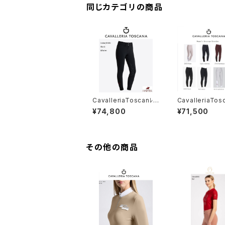
同じカテゴリの商品
CavalleriaToscanﾚ
CavalleriaTos
ﾃﾞｨｽ裏起毛フルグリップ
ﾃﾞｨｽフルグリッ
¥74,800
¥71,500
キュロットPAD096 JV
ットPAD096 JE
013
その他の商品