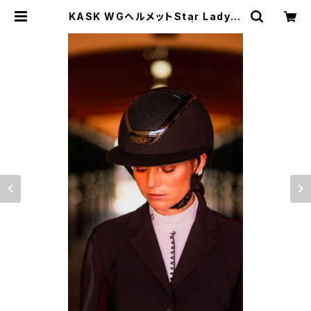
KASK WGヘルメットStar Lady C
HROME HHE00041 | 乗馬用品
| ピアッフェ 公式オンラインショップ
| 通販