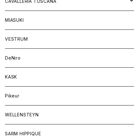
チャップス
ソックス
イヤーネット
CAVALLERIA TOSCANA
キャップ
バンデージ
レディス
MIASUKI
競技用ジャケット
アスコットタイ
ラグ
メンズ
VESTRUM
キュロット
競技用ジャケット
バッグ
DeNiro
シャツ
キュロット
ネクタイ
KASK
アウター
シャツ
スカーフ
Pikeur
アウター
ジュエリー
WELLENSTEYN
SARM HIPPIQUE