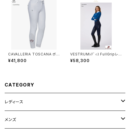
CAVALLERIA TOSCANA ボ
VESTRUMﾚﾃﾞｨｽ FullGripレギ
ーイズ膝グリップブリーチ PAO
ンス W105265077
¥41,800
¥58,300
001JE010
CATEGORY
レディース
競技用ジャケット
メンズ