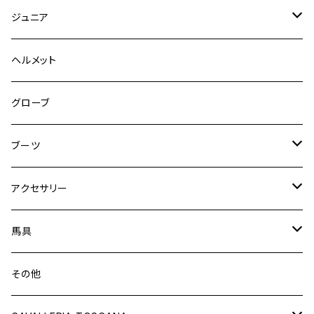
キュロット
競技用ジャケット
ジュニア
フルグリップ
シャツ
キュロット
キュロット
ヘルメット
ニーグリップ
フルグリップ
ウェア
シャツ
ウエア
グローブ
フルシート
ニーグリップ
アウター
ウェア
ブーツ
シャツ
アウター
ロングブーツ（既製品）
アクセサリー
トップス
シャツ
オーダーロングブーツ
ベルト
馬具
ショートブーツ
グローブ
サドルパッド
その他