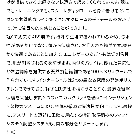
けが提供できる比類のない快適さで締めくくられています。競技
でもトレーニングでも、スターレディクロームを身に着けると、モ
ダンで本質的なラインを引き出すクロームのディテールのおかげ
で、常に注目の的を感じることができます。
軽くて丈夫なABS製です。特殊な生地で覆われているため、防水
性があるだけでなく、傷から保護され、お手入れも簡単です。柔ら
かく快適であることに加えて、エコレザーのあごひもは低刺激性
で、肌が刺激されるのを防ぎます。内側のパッドは、優れた通気性
と体温調節を提供する天然抗菌繊維である100%メリノウールで
作られています。インナーシェルは3つの異なる密度の発泡ポリス
チレンでできており、軽さと快適性を損なうことなく、最適な衝撃
保護を保証します。2つのハニカムグリッドを備えたインテリジェン
トな換気システムにより、空気の循環と快適性が向上します。最後
に、アスリートの頭部に正確に適応する特許取得済みのフィット
システム調整システムも、首の部分をサポートします。
仕様