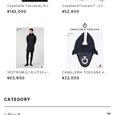
Cavalleria Toscanaレディー
CavalleriaToscanﾚﾃﾞｨｽフル
ス 競技用ジャケット GID051
グリップレギンス PAD230 JE1
¥143,000
¥52,800
JE115
95
VESTRUMユニセックストレン
CAVALLERIA TOSCANA メッ
チコートZ312720137
シュイヤーネット CUF049CO
¥63,800
¥22,000
061
CATEGORY
レディース