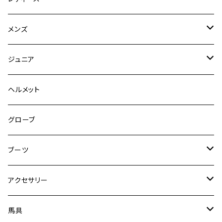
競技用ジャケット
メンズ
キュロット
競技用ジャケット
ジュニア
フルグリップ
シャツ
キュロット
キュロット
ヘルメット
ニーグリップ
フルグリップ
ウェア
シャツ
ウエア
グローブ
フルシート
ニーグリップ
アウター
ウェア
ブーツ
シャツ
アウター
ロングブーツ（既製品）
アクセサリー
トップス
シャツ
オーダーロングブーツ
ベルト
馬具