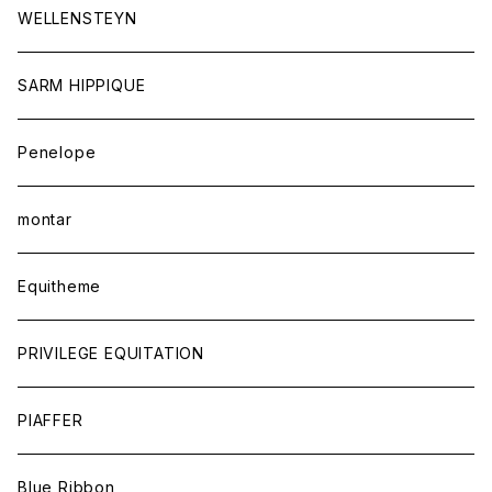
アウター
ジュエリー
WELLENSTEYN
SARM HIPPIQUE
Penelope
montar
Equitheme
PRIVILEGE EQUITATION
PIAFFER
Blue Ribbon