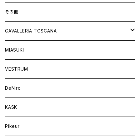
ショートブーツ
グローブ
サドルパッド
その他
チャップス
ソックス
イヤーネット
CAVALLERIA TOSCANA
キャップ
バンデージ
レディス
MIASUKI
競技用ジャケット
アスコットタイ
ラグ
メンズ
VESTRUM
キュロット
競技用ジャケット
バッグ
DeNiro
シャツ
キュロット
ネクタイ
KASK
アウター
シャツ
スカーフ
Pikeur