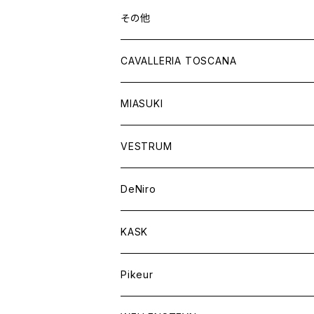
ショートブーツ
グローブ
サドルパッド
その他
チャップス
ソックス
イヤーネット
CAVALLERIA TOSCANA
キャップ
バンデージ
レディス
MIASUKI
競技用ジャケット
アスコットタイ
ラグ
メンズ
VESTRUM
キュロット
競技用ジャケット
バッグ
DeNiro
シャツ
キュロット
ネクタイ
KASK
アウター
シャツ
スカーフ
Pikeur
アウター