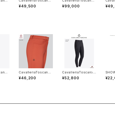
cana
CavalleriaToscana
CavalleriaToscana
Caval
ツ CA
レディスSSシャツ CA
レディースBoｍberジ
レディ
¥49,500
¥99,000
¥49
D299JE240
ャケット GID315NY13
D097
9
cana
CavalleriaToscana
CavalleriaToscanﾚ
SHOW
キュロ
レディース膝グリップキ
ﾃﾞｨｽフルグリップレギン
ﾀｲ Ti
¥46,200
¥52,800
¥22
195
ュロットPADN22 AJE0
ス PAD230 JE195
essa
10