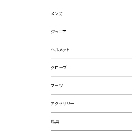
競技用ジャケット
メンズ
キュロット
競技用ジャケット
ジュニア
フルグリップ
シャツ
キュロット
キュロット
ヘルメット
ニーグリップ
フルグリップ
ウェア
シャツ
ウエア
グローブ
フルシート
ニーグリップ
アウター
ウェア
ブーツ
シャツ
アウター
ロングブーツ（既製品）
アクセサリー
トップス
シャツ
オーダーロングブーツ
ベルト
馬具