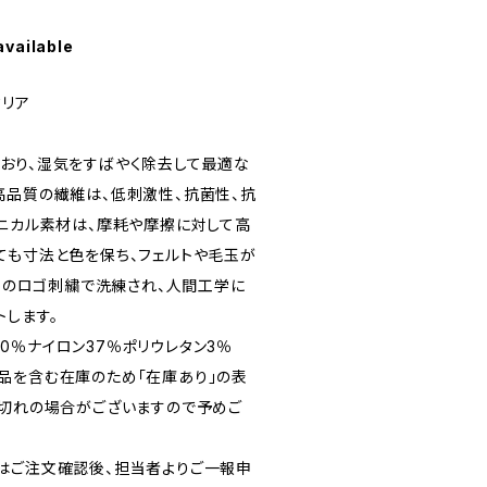
available
タリア
おり、湿気をすばやく除去して最適な
高品質の繊維は、低刺激性、抗菌性、抗
クニカル素材は、摩耗や摩擦に対して高
ても寸法と色を保ち、フェルトや毛玉が
voのロゴ刺繍で洗練され、人間工学に
トします。
ﾝ60％ナイロン37％ポリウレタン3％
品を含む在庫のため「在庫あり」の表
り切れの場合がございますので予めご
はご注文確認後、担当者よりご一報申