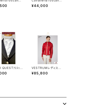
leriaToscana
CavalleriaToscana
スLSシャツ CA
SS 競技用シャツ CA
,500
¥44,000
 JF024
D098JF024
 QUESTｱｽｺｯﾄ
VESTRUMレディスソフ
ed Stock Cont
トシェル W32642013
,000
¥85,800
 Supreme
9