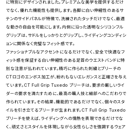
に特別にデザインされました。プレミアムな美学を提供するだけ
でなく、優れた機能性も提供します。各脚に白い伸縮性のあるサ
テンのサイドパネルが特徴で、洗練されたタッチだけでなく、最適
な動きの自由を可能にします。内側に沿った透明なシリコンフル
グリップは、サドルをしっかりとグリップし、ライディングコンディシ
ョンに関係なく完璧なフィット感です。
ファッショナブルなアクセントになるだけでなく、安全で快適なフ
ィット感を保証する白い伸縮性のある足首のウエストバンドに特
別な注意が払われています。精巧に作られた刺繍とブリーチの
CTロゴのエンボス加工が、紛れもないエレガンスと正確さを与え
ています。CT Full Grip Tuxedo ブリーチは、要求の厳しいライ
ダーの要求を満たすために、最高の職人技と細部へのこだわりで
作られています。その結果、機能的であるだけでなく、個々のスタ
イルを引き立てるブリーチが生まれます。CT Full Grip Tuxedo
ブリーチを使えば、ライディングへの情熱を表現できるだけでな
く、頑丈さとスタイルを体現しながら女性らしさを強調するウェア