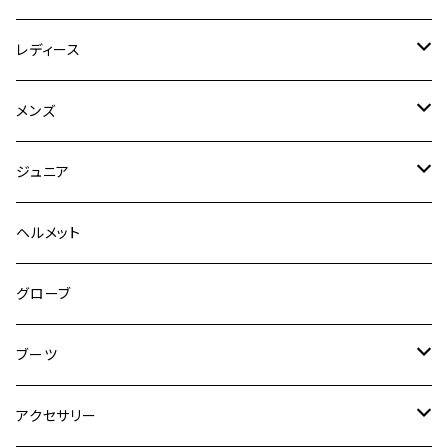
レディース
競技用ジャケット
メンズ
キュロット
競技用ジャケット
ジュニア
フルグリップ
シャツ
キュロット
キュロット
ヘルメット
ニーグリップ
フルグリップ
ウェア
シャツ
ウエア
グローブ
フルシート
ニーグリップ
アウター
ウェア
ブーツ
シャツ
アウター
ロングブーツ（既製品）
アクセサリー