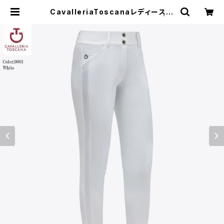
CavalleriaToscanaレディース白
FGキュロットPAD211 JE195 | 乗
馬用品 | ピアッフェ 公式オンラインシ
ョップ | 通販