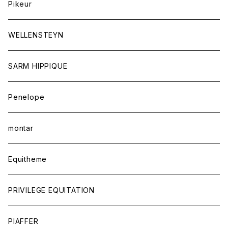
スカーフ
Pikeur
アウター
ジュエリー
WELLENSTEYN
SARM HIPPIQUE
Penelope
montar
Equitheme
PRIVILEGE EQUITATION
PIAFFER