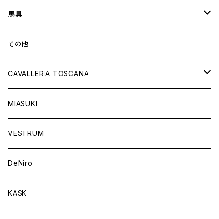
トップス
シャツ
オーダーロングブーツ
ベルト
馬具
ショートブーツ
グローブ
サドルパッド
その他
チャップス
ソックス
イヤーネット
CAVALLERIA TOSCANA
キャップ
バンデージ
レディス
MIASUKI
競技用ジャケット
アスコットタイ
ラグ
メンズ
VESTRUM
キュロット
競技用ジャケット
バッグ
DeNiro
シャツ
キュロット
ネクタイ
KASK
アウター
シャツ