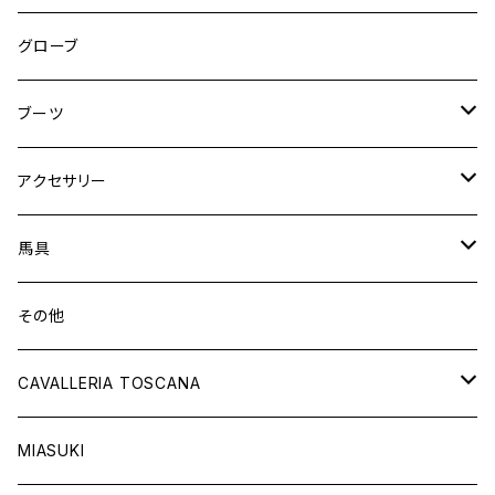
ニーグリップ
フルグリップ
ウェア
シャツ
ウエア
グローブ
フルシート
ニーグリップ
アウター
ウェア
ブーツ
シャツ
アウター
ロングブーツ（既製品）
アクセサリー
トップス
シャツ
オーダーロングブーツ
ベルト
馬具
ショートブーツ
グローブ
サドルパッド
その他
チャップス
ソックス
イヤーネット
CAVALLERIA TOSCANA
キャップ
バンデージ
レディス
MIASUKI