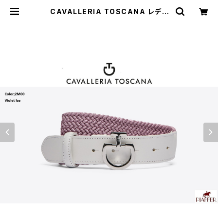
CAVALLERIA TOSCANA レディ
スElastic ベルト CIN042EL007
| 乗馬用品 | ピアッフェ 公式オンライ
ンショップ | 通販