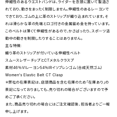
伸縮性のあるウエストバンドは、ライダーを念頭に置いて製造さ
れており、動きをまったく制限しません。伸縮性のあるレーヨンで
できており、ゴムの上に革のストリップが織り込まれています。そ
れは滑らかな革の先端とロゴ付きの金属留め金を持っています。
このベルトは薄くて伸縮性があるので、かさばったり、スポーツ活
動中の動きを制限したりすることはありません。
主な特徴:
織り革のストリップが付いている伸縮性ベルト
スムースレザーチップとCTメタルクラスプ
素材46％VIレーヨン54％IRイソブレンゴム（合成天然ゴム）
Women‘s Elastic Belt CT Clasp
＊弊社の在庫表記は、店頭商品を含む在庫のため「在庫あり」の
表記になっておりましても、売り切れの場合がございますので予
めご了承ください。
また、商品売り切れの場合にはご注文確認後、担当者よりご一報
申し上げます。