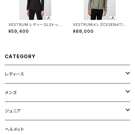
VESTRUM レディースLSトップ
VESTRUMメンズCESENATIC
ス W659860025
Oジャケット M344565033
¥59,400
¥88,000
CATEGORY
レディース
競技用ジャケット
メンズ
キュロット
競技用ジャケット
ジュニア
フルグリップ
シャツ
キュロット
キュロット
ヘルメット