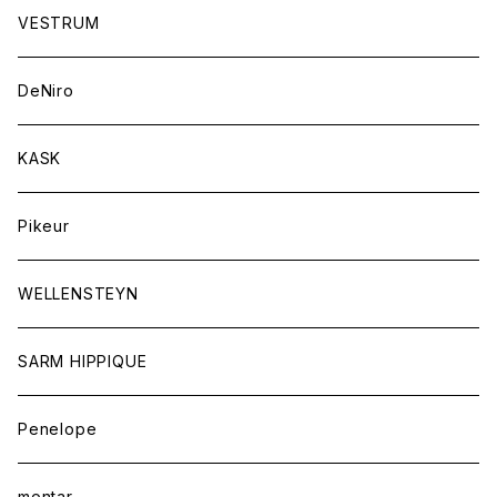
競技用ジャケット
アスコットタイ
ラグ
メンズ
VESTRUM
キュロット
競技用ジャケット
バッグ
DeNiro
シャツ
キュロット
ネクタイ
KASK
アウター
シャツ
スカーフ
Pikeur
アウター
ジュエリー
WELLENSTEYN
SARM HIPPIQUE
Penelope
montar