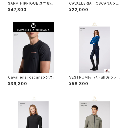
SARM HIPPIQUE ユニセック
CAVALLERIA TOSCANA メッ
ス ジュニア膝グリップブリー
シュイヤーネット CUF049CO
¥47,300
¥22,000
チ JJ04
061
CavalleriaToscanaメンズTシ
VESTRUMﾚﾃﾞｨｽ FullGripレギ
ャツ TSU086JE022
ンス W105265077
¥36,300
¥58,300