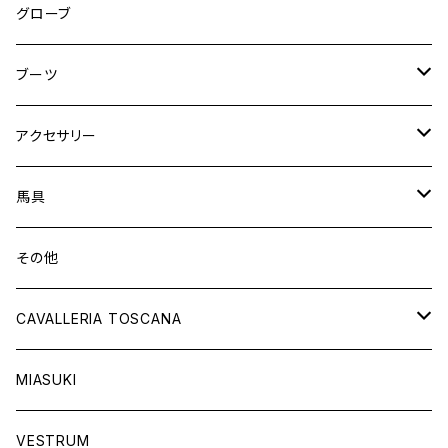
ニーグリップ
フルグリップ
ウェア
シャツ
ウエア
グローブ
フルシート
ニーグリップ
アウター
ウェア
ブーツ
シャツ
アウター
ロングブーツ（既製品）
アクセサリー
トップス
シャツ
オーダーロングブーツ
ベルト
馬具
ショートブーツ
グローブ
サドルパッド
その他
チャップス
ソックス
イヤーネット
CAVALLERIA TOSCANA
キャップ
バンデージ
レディス
MIASUKI
競技用ジャケット
アスコットタイ
ラグ
メンズ
VESTRUM