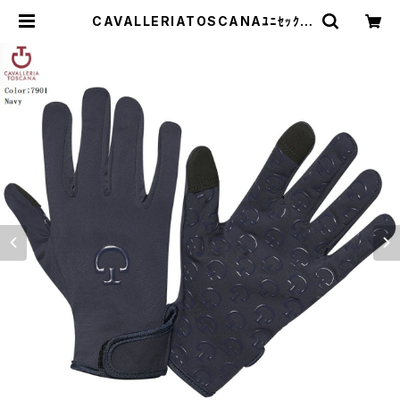
CAVALLERIATOSCANAﾕﾆｾｯｸｽ
冬用 CT Gloves GUCT08PL01
9 | 乗馬用品 | ピアッフェ 公式オンラ
インショップ | 通販