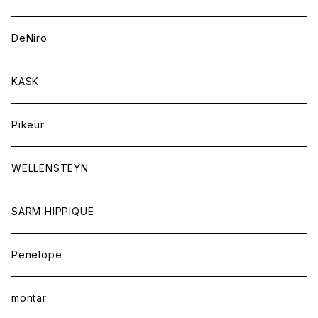
キュロット
競技用ジャケット
バッグ
DeNiro
シャツ
キュロット
ネクタイ
KASK
アウター
シャツ
スカーフ
Pikeur
アウター
ジュエリー
WELLENSTEYN
SARM HIPPIQUE
Penelope
montar