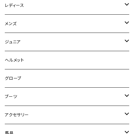
レディース
競技用ジャケット
メンズ
キュロット
競技用ジャケット
ジュニア
フルグリップ
シャツ
キュロット
キュロット
ヘルメット
ニーグリップ
フルグリップ
ウェア
シャツ
ウエア
グローブ
フルシート
ニーグリップ
アウター
ウェア
ブーツ
シャツ
アウター
ロングブーツ（既製品）
アクセサリー
トップス
シャツ
オーダーロングブーツ
ベルト
馬具