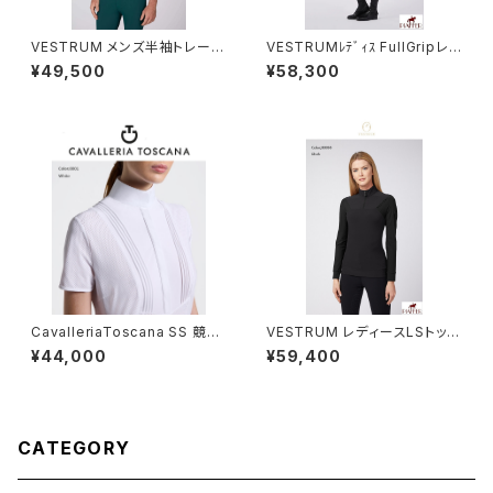
VESTRUM メンズ半袖トレーニ
VESTRUMﾚﾃﾞｨｽ FullGripレギ
ングトップス M632860002
ンス W105265077
¥49,500
¥58,300
CavalleriaToscana SS 競技
VESTRUM レディースLSトップ
用シャツ CAD098JF024
ス W659860025
¥44,000
¥59,400
CATEGORY