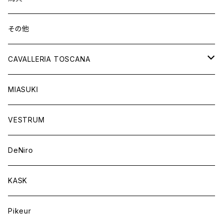
ショートブーツ
グローブ
サドルパッド
その他
チャップス
ソックス
イヤーネット
CAVALLERIA TOSCANA
キャップ
バンデージ
レディス
MIASUKI
競技用ジャケット
アスコットタイ
ラグ
メンズ
VESTRUM
キュロット
競技用ジャケット
バッグ
DeNiro
シャツ
キュロット
ネクタイ
KASK
アウター
シャツ
スカーフ
Pikeur