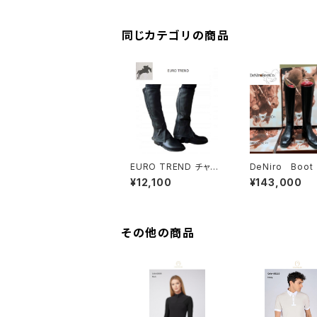
同じカテゴリの商品
EURO TREND チャッ
DeNiro Boo
プス
DRA CUOIO+
¥12,100
¥143,000
M
その他の商品