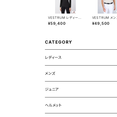
VESTRUM レディース
VESTRUM メ
LSトップス W659860
トレーニングト
¥59,400
¥49,500
025
M458360002
CATEGORY
レディース
競技用ジャケット
メンズ
キュロット
競技用ジャケット
ジュニア
フルグリップ
シャツ
キュロット
キュロット
ヘルメット