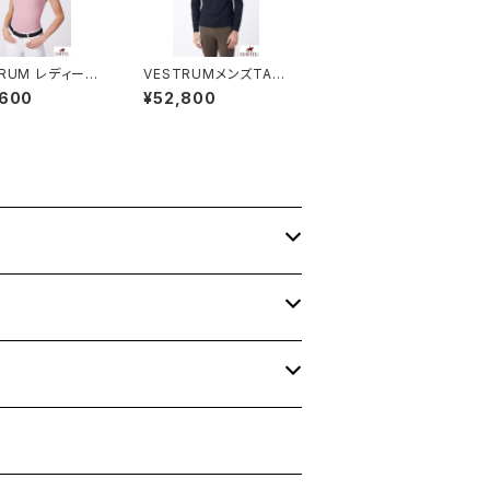
TRUM レディース
VESTRUMメンズTAM
ツ W4625600
PEREトップス M6592
,600
¥52,800
60002