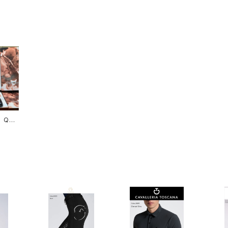
t QUA
VIBRA