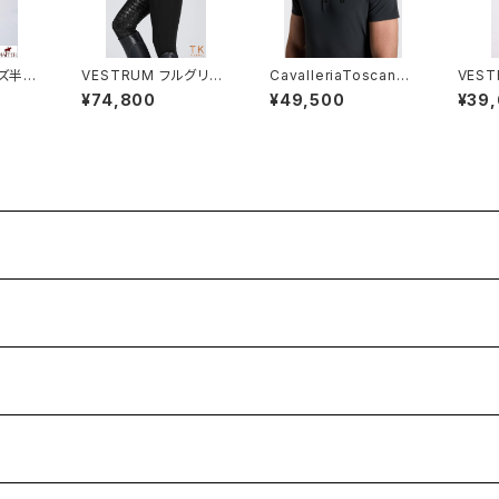
ンズ半袖
VESTRUM フルグリッ
CavalleriaToscana
VES
ップス
プブリーチW1023650
メンズトレーニングポロ
SSシャ
¥74,800
¥49,500
¥39
74
POU396JE155
02