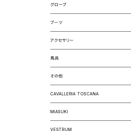
ニーグリップ
フルグリップ
ウェア
シャツ
ウエア
グローブ
フルシート
ニーグリップ
アウター
ウェア
ブーツ
シャツ
アウター
ロングブーツ（既製品）
アクセサリー
トップス
シャツ
オーダーロングブーツ
ベルト
馬具
ショートブーツ
グローブ
サドルパッド
その他
チャップス
ソックス
イヤーネット
CAVALLERIA TOSCANA
キャップ
バンデージ
レディス
MIASUKI
競技用ジャケット
アスコットタイ
ラグ
メンズ
VESTRUM