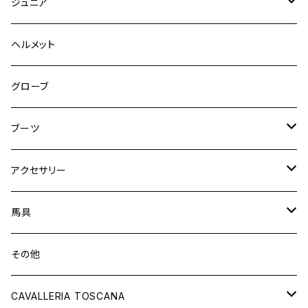
キュロット
競技用ジャケット
ジュニア
フルグリップ
シャツ
キュロット
キュロット
ヘルメット
ニーグリップ
フルグリップ
ウェア
シャツ
ウエア
グローブ
フルシート
ニーグリップ
アウター
ウェア
ブーツ
シャツ
アウター
ロングブーツ（既製品）
アクセサリー
トップス
シャツ
オーダーロングブーツ
ベルト
馬具
ショートブーツ
グローブ
サドルパッド
その他
チャップス
ソックス
イヤーネット
CAVALLERIA TOSCANA