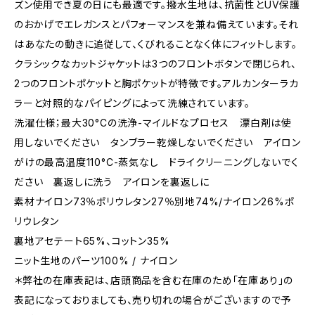
ズン使用でき夏の日にも最適です。撥水生地は、抗菌性とUV保護
のおかげでエレガンスとパフォーマンスを兼ね備えています。それ
はあなたの動きに追従して、くびれることなく体にフィットします。
クラシックなカットジャケットは3つのフロントボタンで閉じられ、
2つのフロントポケットと胸ポケットが特徴です。アルカンターラカ
ラーと対照的なパイピングによって洗練されています。
洗濯仕様；最大30°Cの洗浄-マイルドなプロセス 漂白剤は使
用しないでください タンブラー乾燥しないでください アイロン
がけの最高温度110°C-蒸気なし ドライクリーニングしないでく
ださい 裏返しに洗う アイロンを裏返しに
素材ナイロン73％ポリウレタン27％別地74%/ナイロン26%ポ
リウレタン
裏地アセテート65%、コットン35%
ニット生地のパーツ100% / ナイロン
＊弊社の在庫表記は、店頭商品を含む在庫のため「在庫あり」の
表記になっておりましても、売り切れの場合がございますので予