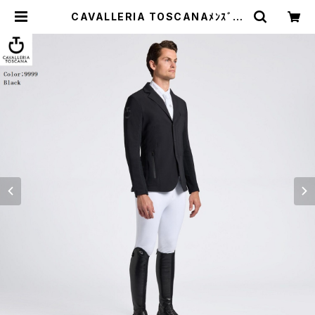
CAVALLERIA TOSCANAﾒﾝｽﾞニ
ットジップジャケットGGU037 JE01
9 | 乗馬用品 | ピアッフェ 公式オンラ
インショップ | 通販