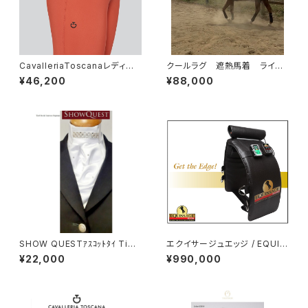
CavalleriaToscanaレディー
クールラグ 遮熱馬着 ライデ
ス膝グリップキュロットPADN22
ィングタイプ
¥46,200
¥88,000
AJE010
SHOW QUESTｱｽｺｯﾄﾀｲ Tied
エクイサージュエッジ / EQUIS
Stock Contessa Supreme
SAGE EDGE 〜バイブレーショ
¥22,000
¥990,000
ンで全身をマッサージ〜