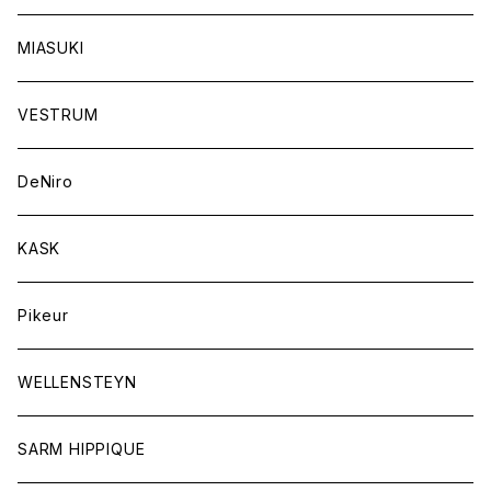
キャップ
バンデージ
レディス
MIASUKI
競技用ジャケット
アスコットタイ
ラグ
メンズ
VESTRUM
キュロット
競技用ジャケット
バッグ
DeNiro
シャツ
キュロット
ネクタイ
KASK
アウター
シャツ
スカーフ
Pikeur
アウター
ジュエリー
WELLENSTEYN
SARM HIPPIQUE