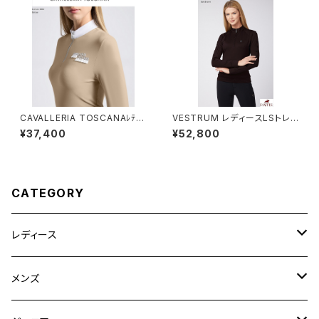
CAVALLERIA TOSCANAﾚﾃﾞｨ
VESTRUM レディースLSトレ
ｽ LSシャツCAD270PA005
ーニングシャツ W659565056
¥37,400
¥52,800
CATEGORY
レディース
競技用ジャケット
メンズ