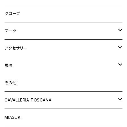
ニーグリップ
フルグリップ
ウェア
シャツ
ウエア
グローブ
フルシート
ニーグリップ
アウター
ウェア
ブーツ
シャツ
アウター
ロングブーツ（既製品）
アクセサリー
トップス
シャツ
オーダーロングブーツ
ベルト
馬具
ショートブーツ
グローブ
サドルパッド
その他
チャップス
ソックス
イヤーネット
CAVALLERIA TOSCANA
キャップ
バンデージ
レディス
MIASUKI