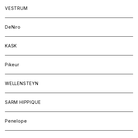
競技用ジャケット
アスコットタイ
ラグ
メンズ
VESTRUM
キュロット
競技用ジャケット
バッグ
DeNiro
シャツ
キュロット
ネクタイ
KASK
アウター
シャツ
スカーフ
Pikeur
アウター
ジュエリー
WELLENSTEYN
SARM HIPPIQUE
Penelope