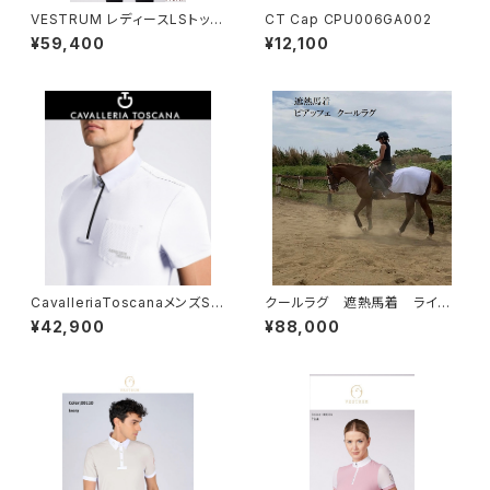
VESTRUM レディースLSトップ
CT Cap CPU006GA002
ス W659860025
¥59,400
¥12,100
CavalleriaToscanaメンズSS
クールラグ 遮熱馬着 ライデ
シャツCAU254JE022
ィングタイプ
¥42,900
¥88,000