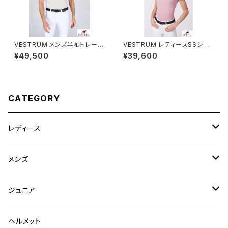
VESTRUM メンズ半袖トレーニ
VESTRUM レディースSSシャ
ングトップス M458360002
ツ W462560002
¥49,500
¥39,600
CATEGORY
レディース
競技用ジャケット
メンズ
キュロット
競技用ジャケット
ジュニア
フルグリップ
シャツ
キュロット
キュロット
ヘルメット