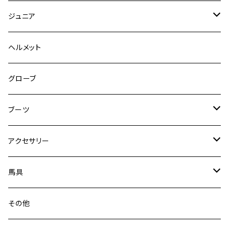
キュロット
競技用ジャケット
ジュニア
フルグリップ
シャツ
キュロット
キュロット
ヘルメット
ニーグリップ
フルグリップ
ウェア
シャツ
ウエア
グローブ
フルシート
ニーグリップ
アウター
ウェア
ブーツ
シャツ
アウター
ロングブーツ（既製品）
アクセサリー
トップス
シャツ
オーダーロングブーツ
ベルト
馬具
ショートブーツ
グローブ
サドルパッド
その他