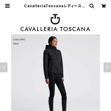
CavalleriaToscanaレディースBo
ｍberジャケット GID315NY139 |
乗馬用品 | ピアッフェ 公式オンライン
ショップ | 通販