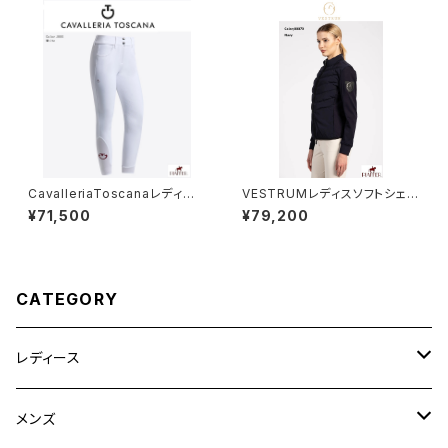
CavalleriaToscanaレディー
VESTRUMレディスソフトシェル
ス白FGキュロットPAD096 JE
W326020148
¥71,500
¥79,200
010
CATEGORY
レディース
競技用ジャケット
メンズ