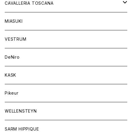
チャップス
ソックス
イヤーネット
CAVALLERIA TOSCANA
キャップ
バンデージ
レディス
MIASUKI
競技用ジャケット
アスコットタイ
ラグ
メンズ
VESTRUM
キュロット
競技用ジャケット
バッグ
DeNiro
シャツ
キュロット
ネクタイ
KASK
アウター
シャツ
スカーフ
Pikeur
アウター
ジュエリー
WELLENSTEYN
SARM HIPPIQUE