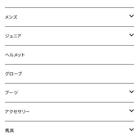
競技用ジャケット
メンズ
キュロット
競技用ジャケット
ジュニア
フルグリップ
シャツ
キュロット
キュロット
ヘルメット
ニーグリップ
フルグリップ
ウェア
シャツ
ウエア
グローブ
フルシート
ニーグリップ
アウター
ウェア
ブーツ
シャツ
アウター
ロングブーツ（既製品）
アクセサリー
トップス
シャツ
オーダーロングブーツ
ベルト
馬具