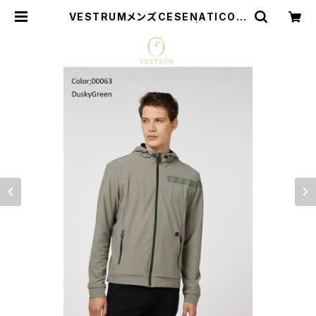
VESTRUMメンズCESENATICOジ
ャケット M344565033 | 乗馬用品
| ピアッフェ 公式オンラインショップ
| 通販