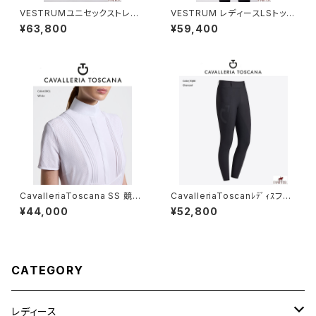
VESTRUMユニセックストレン
VESTRUM レディースLSトップ
チコートZ312720137
ス W659860025
¥63,800
¥59,400
CavalleriaToscana SS 競技
CavalleriaToscanﾚﾃﾞｨｽフル
用シャツ CAD098JF024
グリップレギンス PAD230 JE1
¥44,000
¥52,800
95
CATEGORY
レディース