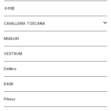
ショートブーツ
グローブ
サドルパッド
その他
チャップス
ソックス
イヤーネット
CAVALLERIA TOSCANA
キャップ
バンデージ
レディス
MIASUKI
競技用ジャケット
アスコットタイ
ラグ
メンズ
VESTRUM
キュロット
競技用ジャケット
バッグ
DeNiro
シャツ
キュロット
ネクタイ
KASK
アウター
シャツ
スカーフ
Pikeur
アウター