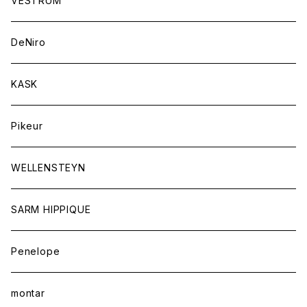
VESTRUM
キュロット
競技用ジャケット
バッグ
DeNiro
シャツ
キュロット
ネクタイ
KASK
アウター
シャツ
スカーフ
Pikeur
アウター
ジュエリー
WELLENSTEYN
SARM HIPPIQUE
Penelope
montar