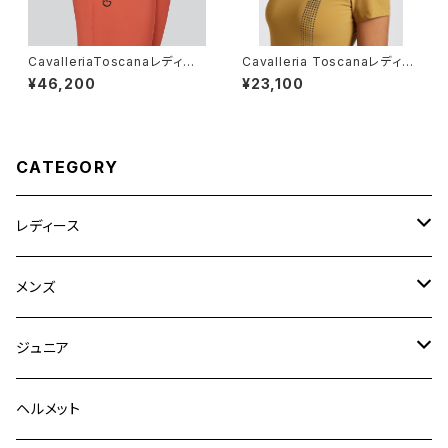
CavalleriaToscanaレディー
Cavalleria Toscanaレディー
ス膝グリップキュロットPADN22
ス SSシャツ CAD269 JE022.
¥46,200
¥23,100
AJE010
CATEGORY
レディース
競技用ジャケット
メンズ
キュロット
競技用ジャケット
ジュニア
フルグリップ
シャツ
キュロット
キュロット
ヘルメット