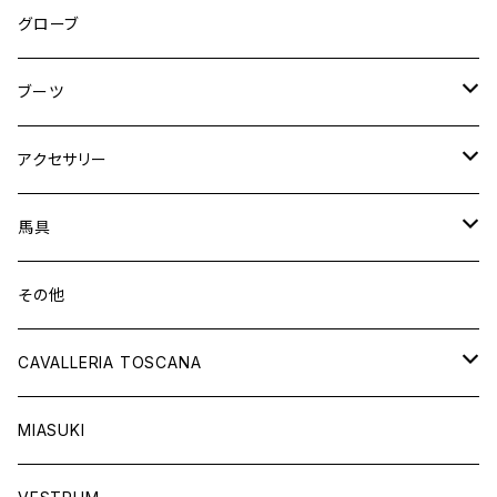
ニーグリップ
フルグリップ
ウェア
シャツ
ウエア
グローブ
フルシート
ニーグリップ
アウター
ウェア
ブーツ
シャツ
アウター
ロングブーツ（既製品）
アクセサリー
トップス
シャツ
オーダーロングブーツ
ベルト
馬具
ショートブーツ
グローブ
サドルパッド
その他
チャップス
ソックス
イヤーネット
CAVALLERIA TOSCANA
キャップ
バンデージ
レディス
MIASUKI
競技用ジャケット
アスコットタイ
ラグ
メンズ