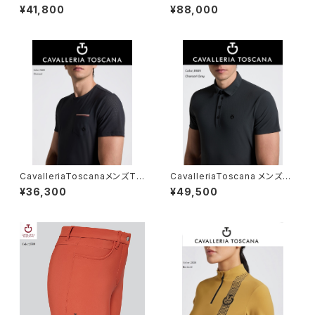
33860002
ィングタイプ
¥41,800
¥88,000
CavalleriaToscanaメンズTシ
CavalleriaToscana メンズト
ャツ TSU086JE022
レーニングポロ POU396JE15
¥36,300
¥49,500
5