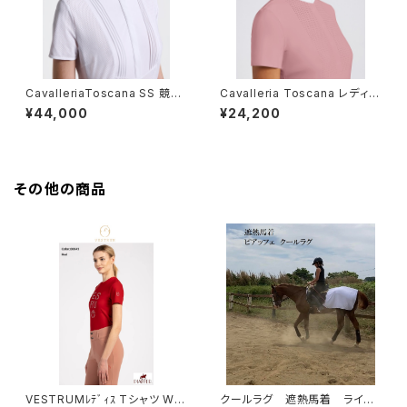
CavalleriaToscana SS 競技
Cavalleria Toscana レディー
用シャツ CAD098JF024
スSSシャツ CAD267 JE233.
¥44,000
¥24,200
その他の商品
VESTRUMﾚﾃﾞｨｽ Tシャツ W6
クールラグ 遮熱馬着 ライデ