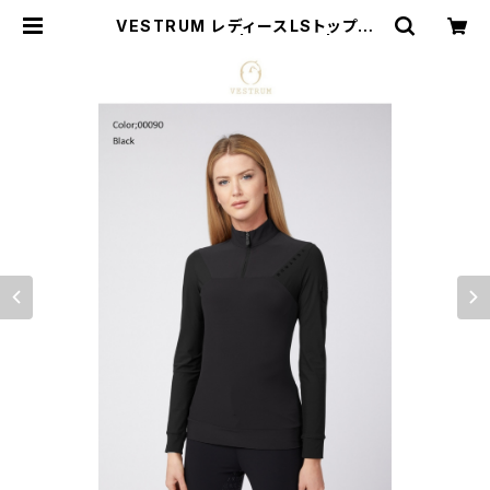
VESTRUM レディースLSトップス
W659860025 | 乗馬用品 | ピアッ
フェ 公式オンラインショップ | 通販