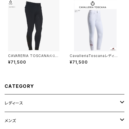
CAVARERIA TOSCANAﾒﾝｽﾞ
CavalleriaToscanaレディー
フルグリップブリーチ PAU054J
ス白FGキュロットPAD096 JE
¥71,500
¥71,500
E010
010
CATEGORY
レディース
競技用ジャケット
メンズ