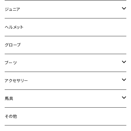
キュロット
競技用ジャケット
ジュニア
フルグリップ
シャツ
キュロット
キュロット
ヘルメット
ニーグリップ
フルグリップ
ウェア
シャツ
ウエア
グローブ
フルシート
ニーグリップ
アウター
ウェア
ブーツ
シャツ
アウター
ロングブーツ（既製品）
アクセサリー
トップス
シャツ
オーダーロングブーツ
ベルト
馬具
ショートブーツ
グローブ
サドルパッド
その他