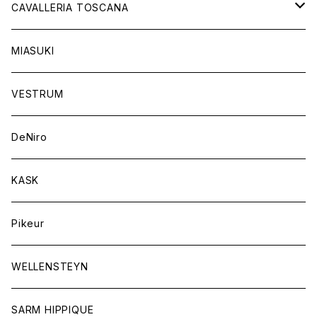
チャップス
ソックス
イヤーネット
CAVALLERIA TOSCANA
キャップ
バンデージ
レディス
MIASUKI
競技用ジャケット
アスコットタイ
ラグ
メンズ
VESTRUM
キュロット
競技用ジャケット
バッグ
DeNiro
シャツ
キュロット
ネクタイ
KASK
アウター
シャツ
スカーフ
Pikeur
アウター
ジュエリー
WELLENSTEYN
SARM HIPPIQUE