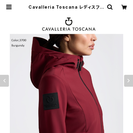
Cavalleria Toscana レディスフー
ドソフトシェル GID313 JV039 | 乗
馬用品 | ピアッフェ 公式オンラインシ
ョップ | 通販