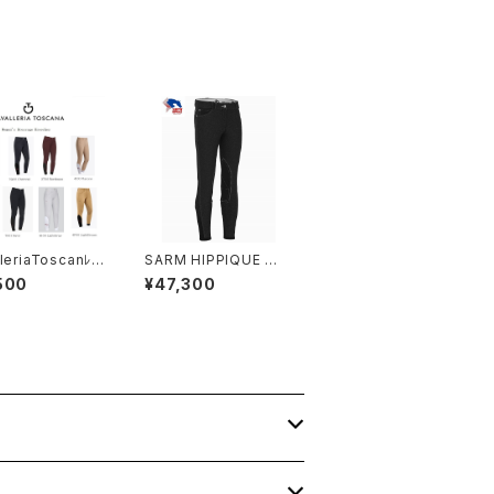
leriaToscanﾚ
SARM HIPPIQUE ユ
ｽフルグリップキュロ
ニセックス ジュニア膝グ
500
¥47,300
D096 JE010
リップブリーチ JJ04