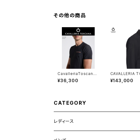
その他の商品
CavalleriaToscanaメ
CAVALLERIA 
ンズTシャツ TSU086
NAメンズジップ
¥36,300
¥143,000
JE022
トGGU032JE11
CATEGORY
レディース
競技用ジャケット