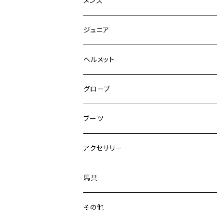
メンズ
キュロット
競技用ジャケット
ジュニア
フルグリップ
シャツ
キュロット
キュロット
ヘルメット
ニーグリップ
フルグリップ
ウェア
シャツ
ウエア
グローブ
フルシート
ニーグリップ
アウター
ウェア
ブーツ
シャツ
アウター
ロングブーツ（既製品）
アクセサリー
トップス
シャツ
オーダーロングブーツ
ベルト
馬具
ショートブーツ
グローブ
サドルパッド
その他