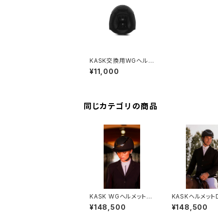
KASK交換用WGヘルメ
ットインナーパッド HPA
¥11,000
00006
同じカテゴリの商品
KASK WGヘルメットSt
KASKヘルメット
ar Lady CHROME
A CHROME HH
¥148,500
¥148,500
HHE00041
40