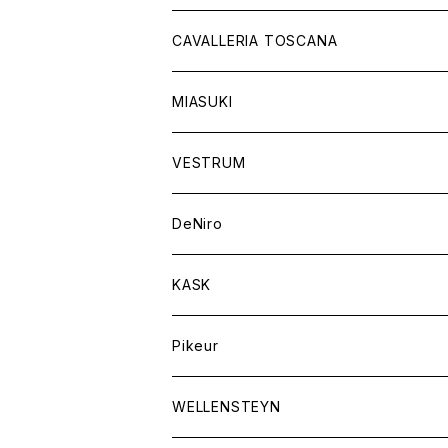
チャップス
ソックス
イヤーネット
CAVALLERIA TOSCANA
キャップ
バンデージ
レディス
MIASUKI
競技用ジャケット
アスコットタイ
ラグ
メンズ
VESTRUM
キュロット
競技用ジャケット
バッグ
DeNiro
シャツ
キュロット
ネクタイ
KASK
アウター
シャツ
スカーフ
Pikeur
アウター
ジュエリー
WELLENSTEYN