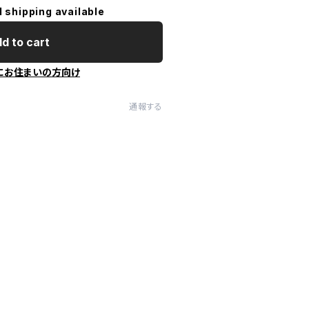
l shipping available
d to cart
にお住まいの方向け
通報する