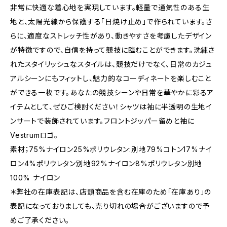
非常に快適な着心地を実現しています。軽量で通気性のある生
地と、太陽光線から保護する「日焼け止め」で作られています。さ
らに、適度なストレッチ性があり、動きやすさを考慮したデザイン
が特徴ですので、自信を持って競技に臨むことができます。洗練さ
れたスタイリッシュなスタイルは、競技だけでなく、日常のカジュ
アルシーンにもフィットし、魅力的なコーディネートを楽しむこと
ができる一枚です。あなたの競技シーンや日常を華やかに彩るア
イテムとして、ぜひご検討ください！シャツは袖に半透明の生地イ
ンサートで装飾されています。フロントジッパー留めと袖に
Vestrumロゴ。
素材；75%ナイロン25%ポリウレタン:別地79%コトン17%ナイ
ロン4%ポリウレタン別地92%ナイロン8%ポリウレタン別地
100% ナイロン
＊弊社の在庫表記は、店頭商品を含む在庫のため「在庫あり」の
表記になっておりましても、売り切れの場合がございますので予
めご了承ください。