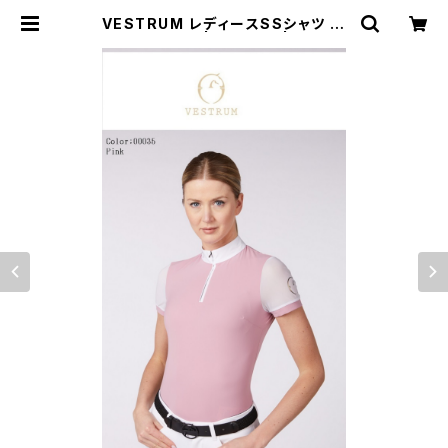
VESTRUM レディースSSシャツ W
462560002 | 乗馬用品 | ピアッフ
ェ 公式オンラインショップ | 通販