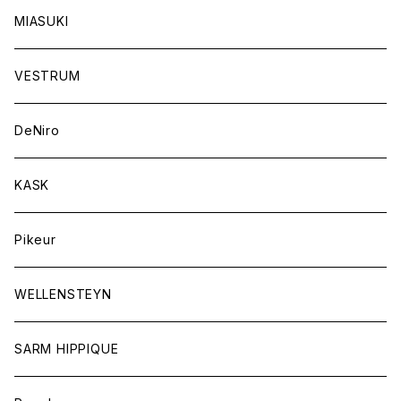
キャップ
バンデージ
レディス
MIASUKI
競技用ジャケット
アスコットタイ
ラグ
メンズ
VESTRUM
キュロット
競技用ジャケット
バッグ
DeNiro
シャツ
キュロット
ネクタイ
KASK
アウター
シャツ
スカーフ
Pikeur
アウター
ジュエリー
WELLENSTEYN
SARM HIPPIQUE