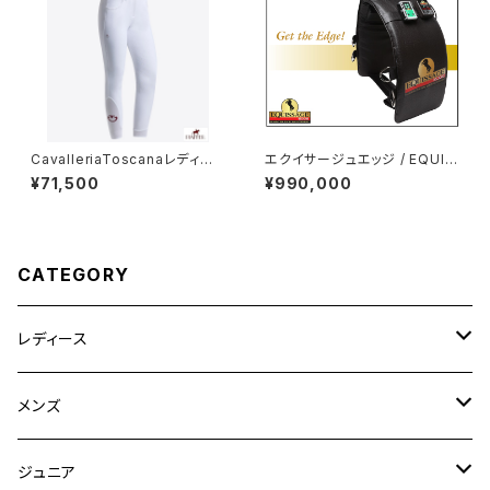
CavalleriaToscanaレディー
エクイサージュエッジ / EQUIS
ス白FGキュロットPAD096 JE
SAGE EDGE 〜バイブレーショ
¥71,500
¥990,000
010
ンで全身をマッサージ〜
CATEGORY
レディース
競技用ジャケット
メンズ
キュロット
競技用ジャケット
ジュニア