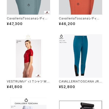
CavalleriaToscanaレディー
CavalleriaToscanaレディー
ス膝グリップキュロットPAD214
ス膝グリップキュロットPADN22
¥47,300
¥46,200
JE195
AJE010
VESTRUMﾚﾃﾞｨｽ Tシャツ W6
CAVALLERIATOSCANA JRユ
33860002
ニセックスFGブリーチPAK003
¥41,800
¥52,800
JE010