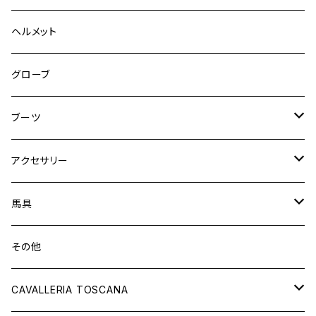
フルグリップ
シャツ
キュロット
キュロット
ヘルメット
ニーグリップ
フルグリップ
ウェア
シャツ
ウエア
グローブ
フルシート
ニーグリップ
アウター
ウェア
ブーツ
シャツ
アウター
ロングブーツ（既製品）
アクセサリー
トップス
シャツ
オーダーロングブーツ
ベルト
馬具
ショートブーツ
グローブ
サドルパッド
その他
チャップス
ソックス
イヤーネット
CAVALLERIA TOSCANA