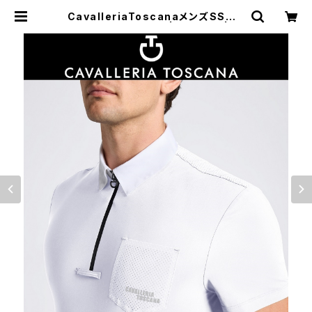
CavalleriaToscanaメンズSSシャ
ツCAU254JE022 | 乗馬用品 | ピ
アッフェ 公式オンラインショップ | 通
販