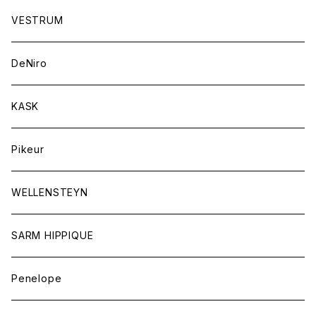
競技用ジャケット
アスコットタイ
ラグ
メンズ
VESTRUM
キュロット
競技用ジャケット
バッグ
DeNiro
シャツ
キュロット
ネクタイ
KASK
アウター
シャツ
スカーフ
Pikeur
アウター
ジュエリー
WELLENSTEYN
SARM HIPPIQUE
Penelope