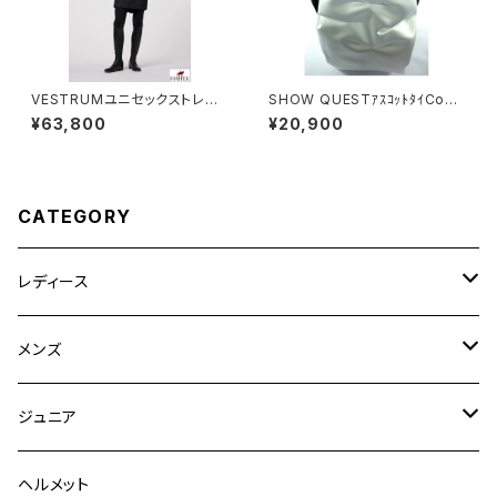
VESTRUMユニセックストレン
SHOW QUESTｱｽｺｯﾄﾀｲCoun
チコートZ312720137
tess Plain
¥63,800
¥20,900
CATEGORY
レディース
競技用ジャケット
メンズ
キュロット
競技用ジャケット
ジュニア
フルグリップ
シャツ
キュロット
キュロット
ヘルメット