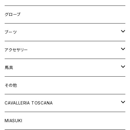
ニーグリップ
フルグリップ
ウェア
シャツ
ウエア
グローブ
フルシート
ニーグリップ
アウター
ウェア
ブーツ
シャツ
アウター
ロングブーツ（既製品）
アクセサリー
トップス
シャツ
オーダーロングブーツ
ベルト
馬具
ショートブーツ
グローブ
サドルパッド
その他
チャップス
ソックス
イヤーネット
CAVALLERIA TOSCANA
キャップ
バンデージ
レディス
MIASUKI